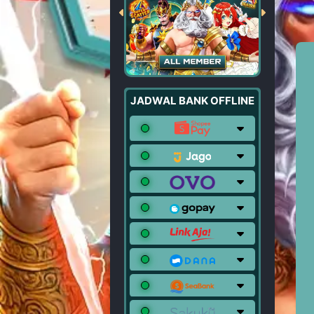
JADWAL BANK OFFLINE