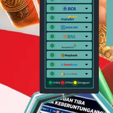
Online
Offline
Gangguan