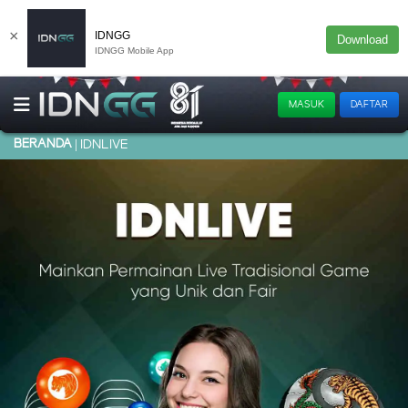
×
IDNGG
Download
IDNGG Mobile App
MASUK
DAFTAR
BERANDA
IDNLIVE